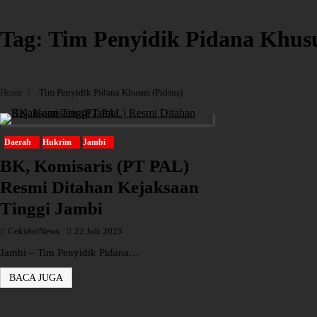
Tag:
Tim Penyidik Pidana Khusu
Home
Tim Penyidik Pidana Khusus (Pidsus)
Daerah
Hukrim
Jambi
BK, Komisaris (PT PAL)
Resmi Ditahan Kejaksaan
Tinggi Jambi
CekidotNews
22 Juli 2025
Jambi – Tim Penyidik Pidana…
BACA JUGA