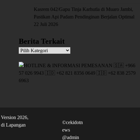
Kasrem 042/Gapu Tinja Karhutla di Muaro Jambi,
Pastikan Api Padam Pendinginan Berjalan Optimal
22 Juli 2026
Berita Terkait
Berita
Terkait
©cekidotn
ews
@admin