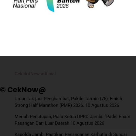
CekidotNewsofficial
© CekNow@
Umur Tak jadi Penghambat, Pakde Tarmin (75), Finish
Strong Half Marathon (PMR) 2026.
10 Agustus 2026
Meriah Penutupan, Piala Ketua DPRD Jambi: “Padel Enam
Pasangan Dari Luar Daerah
10 Agustus 2026
Kapolda Jambi Pastikan Penanganan Karhutla di Sungai