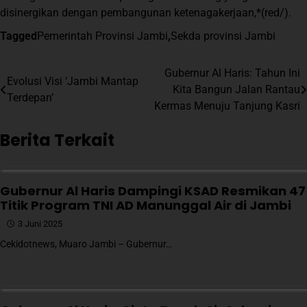
disinergikan dengan pembangunan ketenagakerjaan,*(red/).
Tagged
Pemerintah Provinsi Jambi
,
Sekda provinsi Jambi
Navigasi
Gubernur Al Haris: Tahun Ini
Evolusi Visi ‘Jambi Mantap
Kita Bangun Jalan Rantau
pos
Terdepan’
Kermas Menuju Tanjung Kasri
Berita Terkait
Gubernur Al Haris Dampingi KSAD Resmikan 47
Titik Program TNI AD Manunggal Air di Jambi
3 Juni 2025
Cekidotnews, Muaro Jambi – Gubernur…