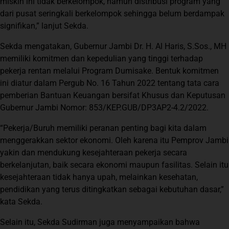
miskin ini tidak berkelompok, namun distribusi program yang
dari pusat seringkali berkelompok sehingga belum berdampak
signifikan,” lanjut Sekda.
Sekda mengatakan, Gubernur Jambi Dr. H. Al Haris, S.Sos., MH
memiliki komitmen dan kepedulian yang tinggi terhadap
pekerja rentan melalui Program Dumisake. Bentuk komitmen
ini diatur dalam Pergub No. 16 Tahun 2022 tentang tata cara
pemberian Bantuan Keuangan bersifat Khusus dan Keputusan
Gubernur Jambi Nomor: 853/KEP.GUB/DP3AP2-4.2/2022.
“Pekerja/Buruh memiliki peranan penting bagi kita dalam
menggerakkan sektor ekonomi. Oleh karena itu Pemprov Jambi
yakin dan mendukung kesejahteraan pekerja secara
berkelanjutan, baik secara ekonomi maupun fasilitas. Selain itu
kesejahteraan tidak hanya upah, melainkan kesehatan,
pendidikan yang terus ditingkatkan sebagai kebutuhan dasar,”
kata Sekda.
Selain itu, Sekda Sudirman juga menyampaikan bahwa