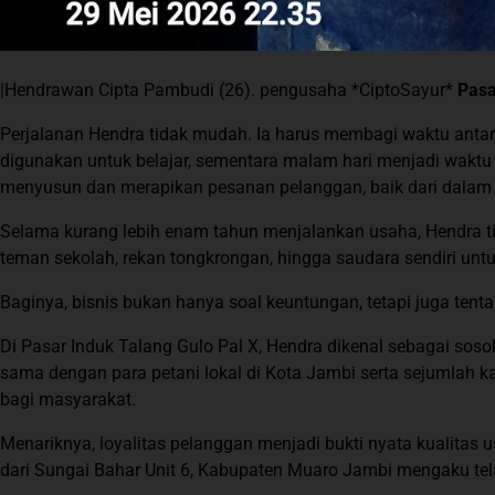
|Hendrawan Cipta Pambudi (26). pengusaha *CiptoSayur*
Pasa
Perjalanan Hendra tidak mudah. Ia harus membagi waktu antara 
digunakan untuk belajar, sementara malam hari menjadi waktu u
menyusun dan merapikan pesanan pelanggan, baik dari dalam
Selama kurang lebih enam tahun menjalankan usaha, Hendra tid
teman sekolah, rekan tongkrongan, hingga saudara sendiri unt
Baginya, bisnis bukan hanya soal keuntungan, tetapi juga te
Di Pasar Induk Talang Gulo Pal X, Hendra dikenal sebagai soso
sama dengan para petani lokal di Kota Jambi serta sejumlah k
bagi masyarakat.
Menariknya, loyalitas pelanggan menjadi bukti nyata kualitas
dari Sungai Bahar Unit 6, Kabupaten Muaro Jambi mengaku te