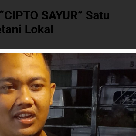
, “CIPTO SAYUR” Satu
tani Lokal