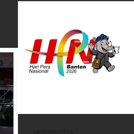
CekidotNewsofficial