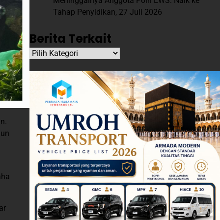
Meninggalnya Anggota Polri EWS: Naik ke
Tahap Penyidikan,
27 Juli 2026
Berita Terkait
Berita
Terkait
n.
gun
aha
ar