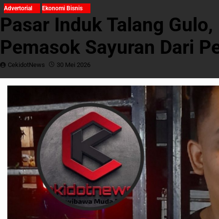
Advertorial
Ekonomi Bisnis
Pasar Induk Talang Gulo
Pemasok Sayuran Dari Pe
CekidotNews
30 Mei 2026