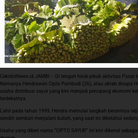
CekidotNews.id JAMBI – Di tengah hiruk-pikuk aktivitas Pasar 
Namanya Hendrawan Cipta Pambudi (26), atau akrab disapa He
usaha distribusi sayur yang kini menjadi penopang ekonomi k
terdekatnya.
Lahir pada tahun 1999, Hendra memulai langkah beraninya sejak
sendiri sembari menjalani kuliah, yang saat ini diketahui seda
Usaha yang diberi nama “CIPTO SAYUR” ini kini dikenal sebagai
daerah.