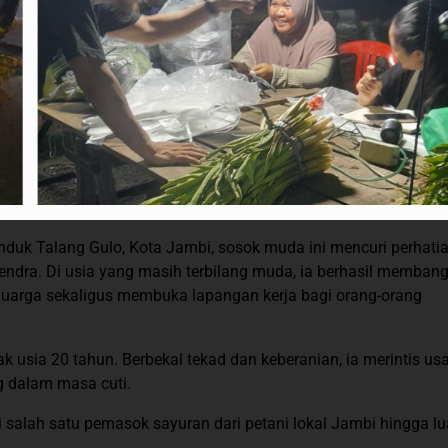
Induk Talang Gulo, Kota Jambi, sosok muda ini mencuri perhatia
ndra. Di usia yang masih terbilang muda, ia berhasil memban
eluarga sekaligus membuka lapangan kerja bagi orang-orang
 usia 20 tahun. Berbekal tekad dan keberanian, ia merintis us
ng dalam masa cuti.
 salah satu pemasok sayuran dari petani lokal Jambi hingga lu