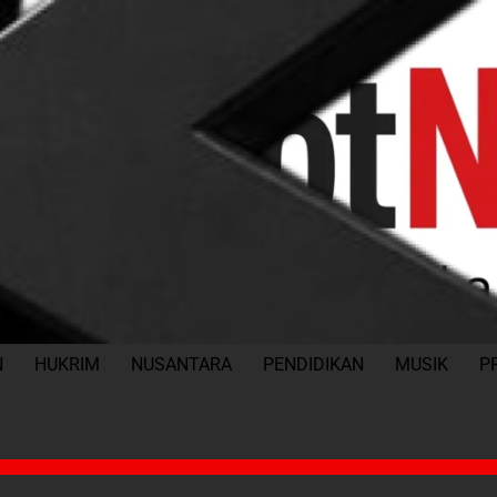
N
HUKRIM
NUSANTARA
PENDIDIKAN
MUSIK
P