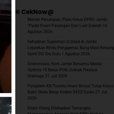
© CekNow@
Meriah Penutupan, Piala Ketua DPRD Jambi:
“Padel Enam Pasangan Dari Luar Daerah
10
Agustus 2026
Kehadiran Superman Is Dead di Jambi
Lepaskan Rindu Penggemar, Bung Maul Kenang
Spirit SID Era Dulu
1 Agustus 2026
Sinkronisasi, Koni Jambi Bersama Media:
Optimis 10 Besar PON, Dokrak Prestasi
Olahraga
31 Juli 2026
Pangdam XX/Tuanku Imam Bonjol Tutup Karya
Bakti Skala Besar Kodim 0420/Sarko
27 Juli
2026
Enam Orang Ditetapkan Tersangka,