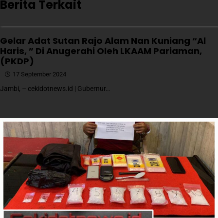
Berita Terkait
Gelar Adat Sutan Rajo Alam Nan Kuniang “Al
Haris, ” Di Anugerahi Oleh LKAAM Pariaman,
(PKDP)
17 September 2024
Jambi, – cekidotnews.id | Gubernur…