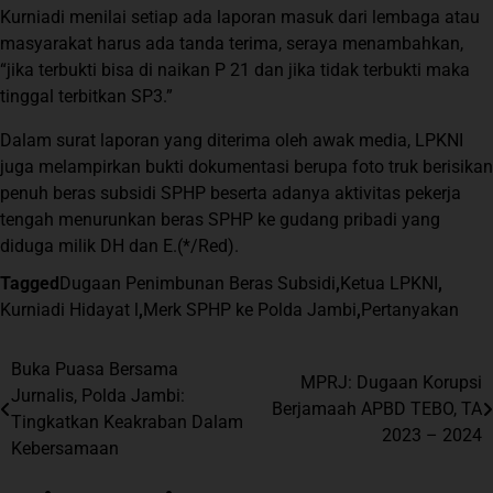
Kurniadi menilai setiap ada laporan masuk dari lembaga atau
masyarakat harus ada tanda terima, seraya menambahkan,
“jika terbukti bisa di naikan P 21 dan jika tidak terbukti maka
tinggal terbitkan SP3.”
Dalam surat laporan yang diterima oleh awak media, LPKNI
juga melampirkan bukti dokumentasi berupa foto truk berisikan
penuh beras subsidi SPHP beserta adanya aktivitas pekerja
tengah menurunkan beras SPHP ke gudang pribadi yang
diduga milik DH dan E.(*/Red).
Tagged
Dugaan Penimbunan Beras Subsidi
,
Ketua LPKNI
,
Kurniadi Hidayat l
,
Merk SPHP ke Polda Jambi
,
Pertanyakan
Navigasi
Buka Puasa Bersama
MPRJ: Dugaan Korupsi
Jurnalis, Polda Jambi:
pos
Berjamaah APBD TEBO, TA
Tingkatkan Keakraban Dalam
2023 – 2024
Kebersamaan