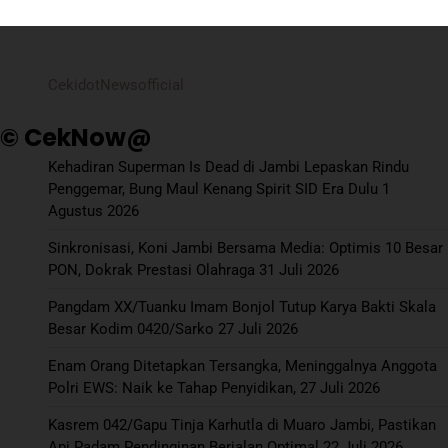
CekidotNewsofficial
© CekNow@
Kehadiran Superman Is Dead di Jambi Lepaskan Rindu
Penggemar, Bung Maul Kenang Spirit SID Era Dulu
1
Agustus 2026
Sinkronisasi, Koni Jambi Bersama Media: Optimis 10 Besar
PON, Dokrak Prestasi Olahraga
31 Juli 2026
Pangdam XX/Tuanku Imam Bonjol Tutup Karya Bakti Skala
Besar Kodim 0420/Sarko
27 Juli 2026
Enam Orang Ditetapkan Tersangka, Meninggalnya Anggota
Polri EWS: Naik ke Tahap Penyidikan,
27 Juli 2026
Kasrem 042/Gapu Tinja Karhutla di Muaro Jambi, Pastikan
Api Padam Pendinginan Berjalan Optimal
22 Juli 2026