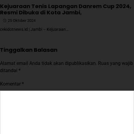
Kejuaraan Tenis Lapangan Danrem Cup 2024,
Resmi Dibuka di Kota Jambi,
25 Oktober 2024
cekidotnews.id | Jambi – Kejuaraan…
Tinggalkan Balasan
Alamat email Anda tidak akan dipublikasikan.
Ruas yang wajib
ditandai
*
Komentar
*