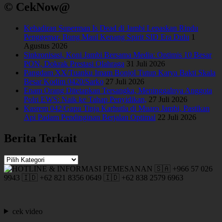
© CekNow@
Kehadiran Superman Is Dead di Jambi Lepaskan Rindu
Penggemar, Bung Maul Kenang Spirit SID Era Dulu
1
Agustus 2026
Sinkronisasi, Koni Jambi Bersama Media: Optimis 10 Besar
PON, Dokrak Prestasi Olahraga
31 Juli 2026
Pangdam XX/Tuanku Imam Bonjol Tutup Karya Bakti Skala
Besar Kodim 0420/Sarko
27 Juli 2026
Enam Orang Ditetapkan Tersangka, Meninggalnya Anggota
Polri EWS: Naik ke Tahap Penyidikan,
27 Juli 2026
Kasrem 042/Gapu Tinja Karhutla di Muaro Jambi, Pastikan
Api Padam Pendinginan Berjalan Optimal
22 Juli 2026
Berita Terkait
Berita
Terkait
cek video