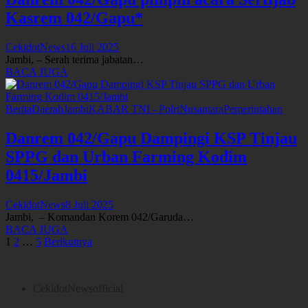
Kasrem 042/Gapu*
CekidotNews
16 Juli 2025
Jambi, – Serah terima jabatan…
BACA JUGA
Berita
Daerah
Jambi
KABAR TNI - Polri
Nusantara
Pemerintahan
Danrem 042/Gapu Dampingi KSP Tinjau
SPPG dan Urban Farming Kodim
0415/Jambi
CekidotNews
8 Juli 2025
Jambi, – Komandan Korem 042/Garuda…
BACA JUGA
Paginasi
1
2
…
5
Berikutnya
pos
CekidotNewsofficial