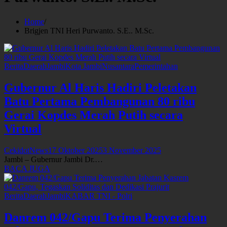
Home
Brigjen TNI Heri Purwanto. S.E.. M.Sc.
Berita
Daerah
Jambi
Kota Jambi
Nusantara
Pemerintahan
Gubernur Al Haris Hadiri Peletakan
Batu Pertama Pembangunan 80 ribu
Gerai Kopdes Merah Putih secara
Virtual
CekidotNews
17 Oktober 2025
3 November 2025
Jambi – Gubernur Jambi Dr.…
BACA JUGA
Berita
Daerah
Jambi
KABAR TNI - Polri
Danrem 042/Gapu Terima Penyerahan