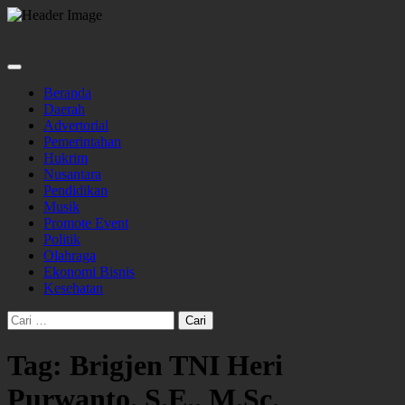
Skip
to
content
Beranda
Daerah
Advertorial
Pemerintahan
Hukrim
Nusantara
Pendidikan
Musik
Promote Event
Politik
Olahraga
Ekonomi Bisnis
Kesehatan
Cari
untuk:
Tag:
Brigjen TNI Heri
Purwanto. S.E.. M.Sc.