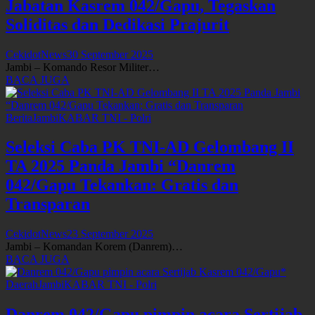
Jabatan Kasrem 042/Gapu, Tegaskan
Soliditas dan Dedikasi Prajurit
CekidotNews
30 September 2025
Jambi – Komando Resor Militer…
BACA JUGA
Berita
Jambi
KABAR TNI - Polri
Seleksi Caba PK TNI-AD Gelombang II
TA 2025 Panda Jambi “Danrem
042/Gapu Tekankan: Gratis dan
Transparan
CekidotNews
23 September 2025
Jambi – Komandan Korem (Danrem)…
BACA JUGA
Daerah
Jambi
KABAR TNI - Polri
Danrem 042/Gapu pimpin acara Sertijab