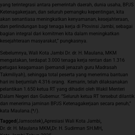
yang terintegrasi antara pemerintah daerah, dunia usaha, BPJS
Ketenagakerjaan, dan seluruh pemangku kepentingan, kita
akan senantiasa meningkatkan kenyamanan, kesejahteraan,
dan perlindungan bagi tenaga kerja di Provinsi Jambi, sebagai
bagian integral dari komitmen kita dalam meningkatkan
kesejahteraan masyarakat,” pungkasnya.
Sebelumnya, Wali Kota Jambi Dr. dr. H. Maulana, MKM
mengatakan, terdapat 3.000 tenaga kerja rentan dan 1.316
petugas keagamaan (pemandi jenazah guru Madrasah
Takmiliyah), sehingga total peserta yang menerima bantuan
hari ini berjumlah 4.316 orang. Kemarin, telah dilaksanakan
pelantikan 1.650 ketua RT yang dihadiri oleh Wakil Menteri
Dalam Negeri dan Gubernur. “Seluruh ketua RT tersebut dilantik
dan menerima jaminan BPJS Ketenagakerjaan secara penuh,”
kata Maulana.(*/).
Tagged
(Jamsostek)
,
Apresiasi Wali Kota Jambi
,
Dr. dr. H. Maulana MKM
,
Dr. H. Sudirman SH.MH
,