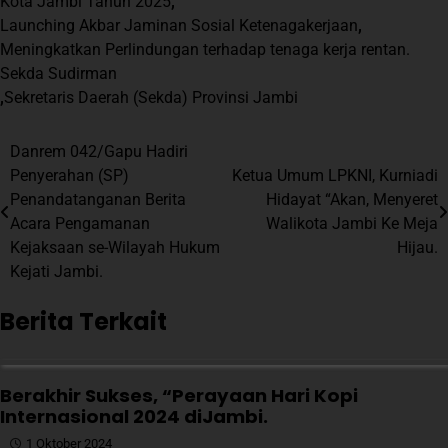
Kota Jambi Tahun 2025
,
Launching Akbar Jaminan Sosial Ketenagakerjaan
,
Meningkatkan Perlindungan terhadap tenaga kerja rentan.
Sekda Sudirman
,
Sekretaris Daerah (Sekda) Provinsi Jambi
Navigasi
Danrem 042/Gapu Hadiri
Penyerahan (SP)
Ketua Umum LPKNI, Kurniadi
pos
Penandatanganan Berita
Hidayat “Akan, Menyeret
Acara Pengamanan
Walikota Jambi Ke Meja
Kejaksaan se-Wilayah Hukum
Hijau.
Kejati Jambi.
Berita Terkait
Berakhir Sukses, “Perayaan Hari Kopi
Internasional 2024 diJambi.
1 Oktober 2024