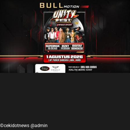
©cekidotnews @admin