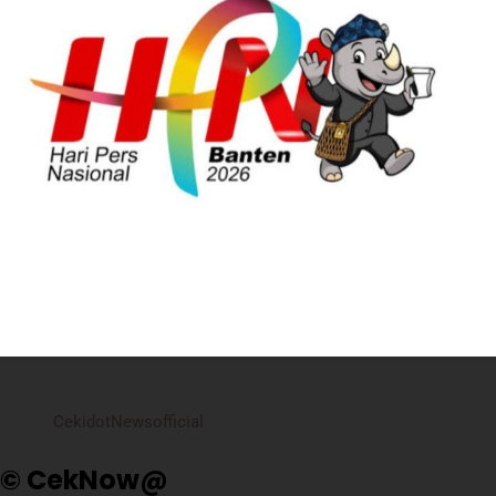
CekidotNewsofficial
© CekNow@