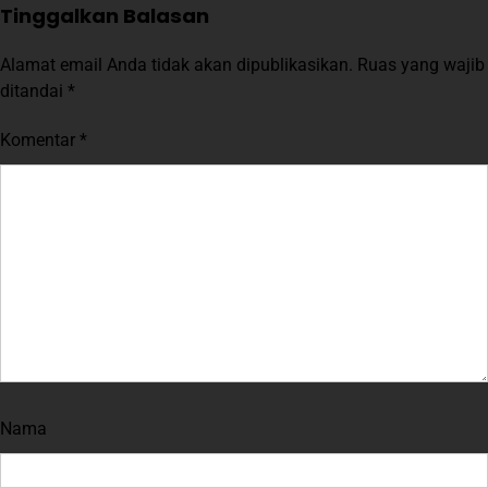
Tinggalkan Balasan
Alamat email Anda tidak akan dipublikasikan.
Ruas yang wajib
ditandai
*
Komentar
*
Nama